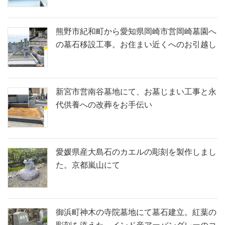
熊野市紀和町から愛知県岡崎市営岡崎墓園へ
の墓石移設工事。お住まい近くへのお引越し
新宮市営南谷墓地にて、お墓じまい工事と永
代供養への改葬をお手伝い
愛媛県産大島石のカエルの彫刻を製作しまし
た。京都嵐山にて
御浜町神木の寺院墓地にて墓石建立。紅葉の