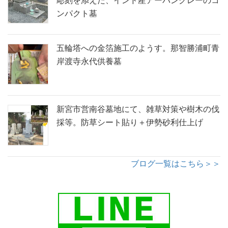
彫刻を添えた、インド産アーバングレーのコ
ンパクト墓
五輪塔への金箔施工のようす。那智勝浦町青
岸渡寺永代供養墓
新宮市営南谷墓地にて、雑草対策や樹木の伐
採等。防草シート貼り＋伊勢砂利仕上げ
ブログ一覧はこちら＞＞