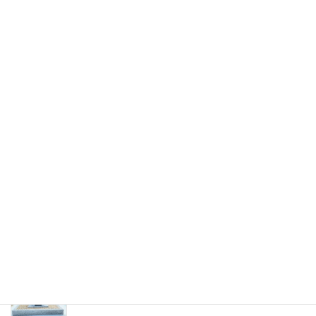
お墓ブログ
熊野市井戸町の神社にて供養塔の移転工事。
お参りしやすい場所へ移設