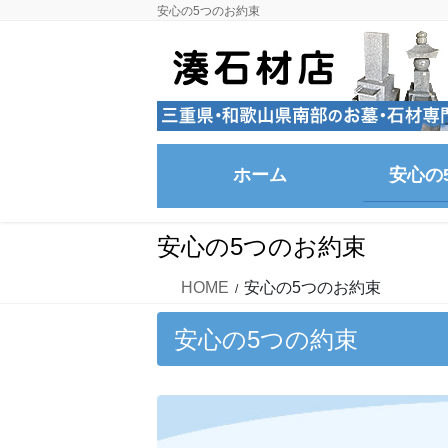
コ
ナ
安心の5つのお約束
ン
ビ
テ
ゲ
ン
ー
ツ
シ
に
ョ
移
ン
ホーム
安心の
動
に
移
動
安心の5つのお約束
HOME
安心の5つのお約束
安心の5つの約束