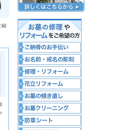
ご紹
相
や