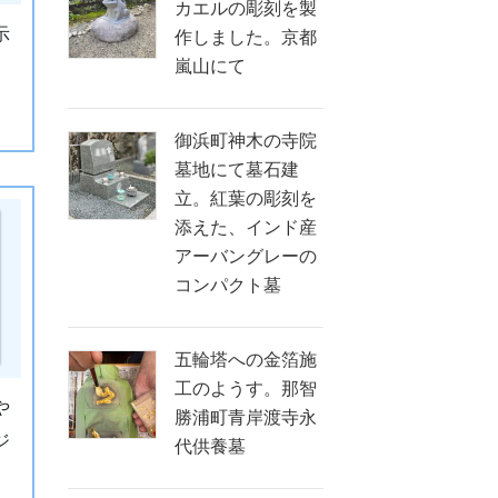
カエルの彫刻を製
示
作しました。京都
嵐山にて
御浜町神木の寺院
墓地にて墓石建
立。紅葉の彫刻を
添えた、インド産
アーバングレーの
コンパクト墓
五輪塔への金箔施
工のようす。那智
や
勝浦町青岸渡寺永
ジ
代供養墓