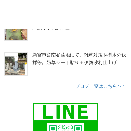
五輪塔への金箔施工のようす。那智勝浦町青
岸渡寺永代供養墓
新宮市営南谷墓地にて、雑草対策や樹木の伐
採等。防草シート貼り＋伊勢砂利仕上げ
ブログ一覧はこちら＞＞