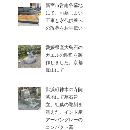
新宮市営南谷墓地
にて、お墓じまい
工事と永代供養へ
の改葬をお手伝い
愛媛県産大島石の
カエルの彫刻を製
作しました。京都
嵐山にて
御浜町神木の寺院
墓地にて墓石建
立。紅葉の彫刻を
添えた、インド産
アーバングレーの
コンパクト墓