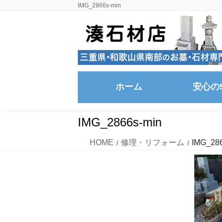
コ
ナ
IMG_2866s-min
ン
ビ
テ
ゲ
ン
ー
ツ
シ
に
ョ
移
ン
ホーム
安心の
動
に
移
動
IMG_2866s-min
HOME
修理・リフォーム
IMG_286