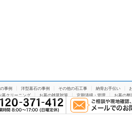
の事例
洋型墓石の事例
その他の石工事
納骨お手伝い
お墓クリーニング
お墓の雑草対策
定期清掃・管理
お墓の整
例
メディア取材実績
店舗概要
お見積り・ご相談はこちらか
Copyright © 三重県熊野市のお墓は安心価格の湊石材店 All Rights Reserved.