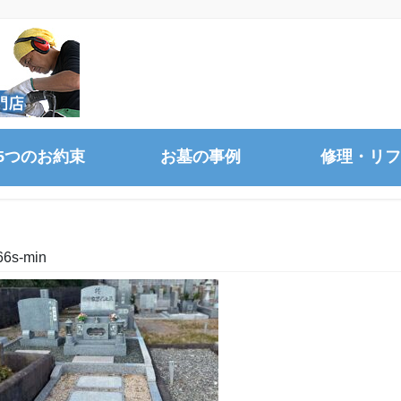
5つのお約束
お墓の事例
修理・リフ
6s-min