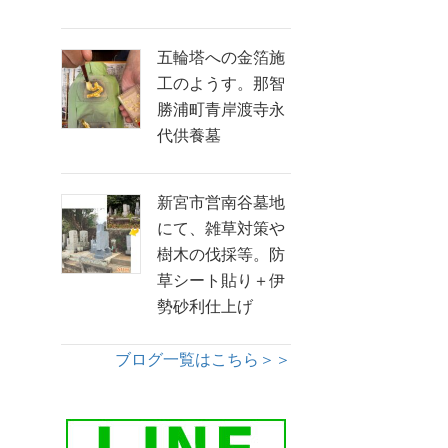
五輪塔への金箔施
工のようす。那智
勝浦町青岸渡寺永
代供養墓
新宮市営南谷墓地
にて、雑草対策や
樹木の伐採等。防
草シート貼り＋伊
勢砂利仕上げ
ブログ一覧はこちら＞＞