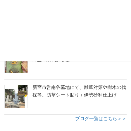
御浜町神木の寺院墓地にて墓石建立。紅葉の
彫刻を添えた、インド産アーバングレーのコ
ンパクト墓
五輪塔への金箔施工のようす。那智勝浦町青
岸渡寺永代供養墓
新宮市営南谷墓地にて、雑草対策や樹木の伐
採等。防草シート貼り＋伊勢砂利仕上げ
ブログ一覧はこちら＞＞