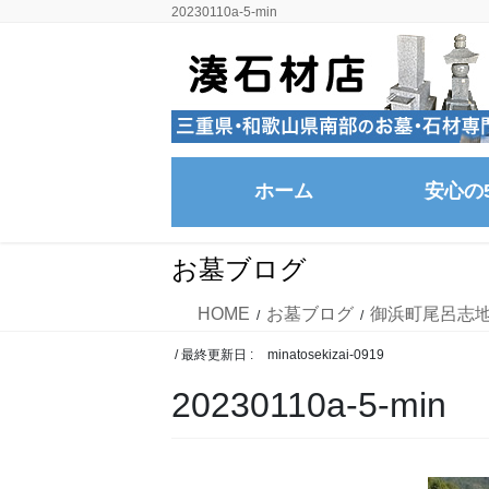
コ
ナ
20230110a-5-min
ン
ビ
テ
ゲ
ン
ー
ツ
シ
に
ョ
移
ン
ホーム
安心の
動
に
移
動
お墓ブログ
HOME
お墓ブログ
御浜町尾呂志
/ 最終更新日 :
minatosekizai-0919
20230110a-5-min