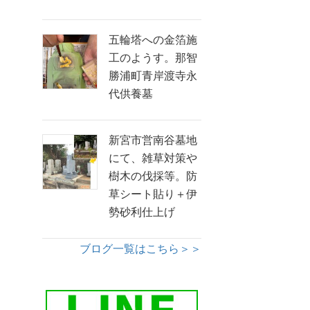
五輪塔への金箔施
工のようす。那智
勝浦町青岸渡寺永
代供養墓
新宮市営南谷墓地
にて、雑草対策や
樹木の伐採等。防
草シート貼り＋伊
勢砂利仕上げ
ブログ一覧はこちら＞＞