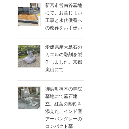
新宮市営南谷墓地
にて、お墓じまい
工事と永代供養へ
の改葬をお手伝い
愛媛県産大島石の
カエルの彫刻を製
作しました。京都
嵐山にて
御浜町神木の寺院
墓地にて墓石建
立。紅葉の彫刻を
添えた、インド産
アーバングレーの
コンパクト墓