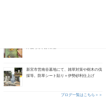
御浜町神木の寺院墓地にて墓石建立。紅葉の
彫刻を添えた、インド産アーバングレーのコ
ンパクト墓
五輪塔への金箔施工のようす。那智勝浦町青
岸渡寺永代供養墓
新宮市営南谷墓地にて、雑草対策や樹木の伐
採等。防草シート貼り＋伊勢砂利仕上げ
ブログ一覧はこちら＞＞