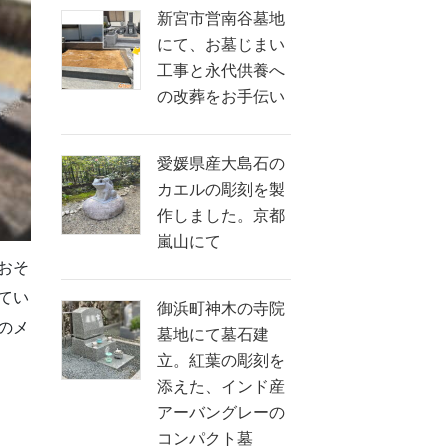
新宮市営南谷墓地
にて、お墓じまい
工事と永代供養へ
の改葬をお手伝い
愛媛県産大島石の
カエルの彫刻を製
作しました。京都
嵐山にて
おそ
てい
御浜町神木の寺院
のメ
墓地にて墓石建
立。紅葉の彫刻を
添えた、インド産
アーバングレーの
コンパクト墓