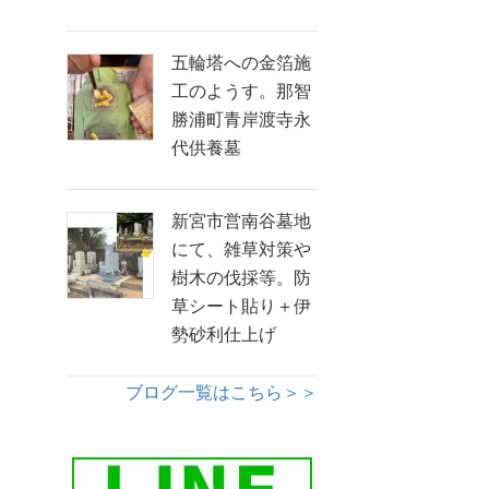
五輪塔への金箔施
工のようす。那智
勝浦町青岸渡寺永
代供養墓
新宮市営南谷墓地
にて、雑草対策や
樹木の伐採等。防
草シート貼り＋伊
勢砂利仕上げ
ブログ一覧はこちら＞＞