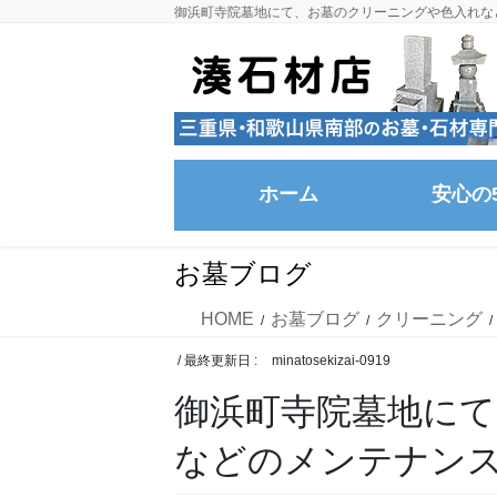
コ
ナ
御浜町寺院墓地にて、お墓のクリーニングや色入れな
ン
ビ
テ
ゲ
ン
ー
ツ
シ
に
ョ
移
ン
ホーム
安心の
動
に
移
動
お墓ブログ
HOME
お墓ブログ
クリーニング
/ 最終更新日 :
minatosekizai-0919
御浜町寺院墓地に
などのメンテナン