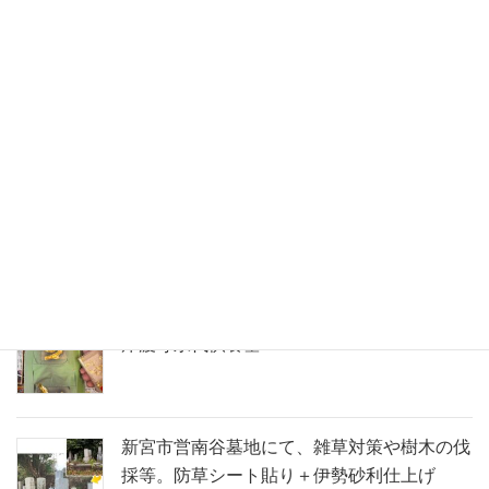
愛媛県産大島石のカエルの彫刻を製作しまし
た。京都嵐山にて
御浜町神木の寺院墓地にて墓石建立。紅葉の
彫刻を添えた、インド産アーバングレーのコ
ンパクト墓
五輪塔への金箔施工のようす。那智勝浦町青
岸渡寺永代供養墓
新宮市営南谷墓地にて、雑草対策や樹木の伐
採等。防草シート貼り＋伊勢砂利仕上げ