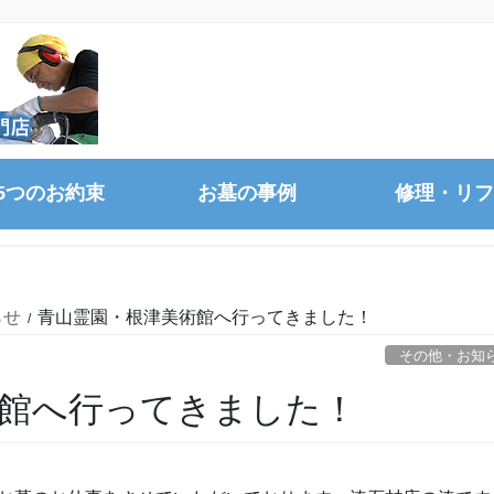
5つのお約束
お墓の事例
修理・リフ
らせ
青山霊園・根津美術館へ行ってきました！
その他・お知
術館へ行ってきました！