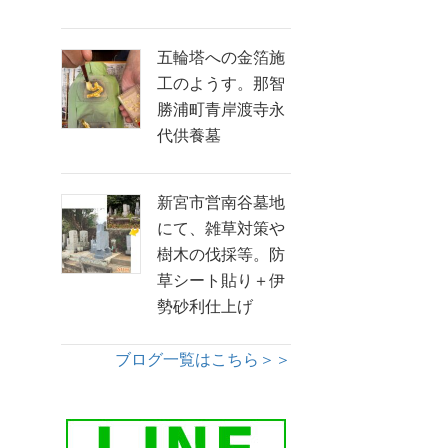
五輪塔への金箔施
工のようす。那智
勝浦町青岸渡寺永
代供養墓
新宮市営南谷墓地
にて、雑草対策や
樹木の伐採等。防
草シート貼り＋伊
勢砂利仕上げ
ブログ一覧はこちら＞＞