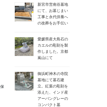
新宮市営南谷墓地
にて、お墓じまい
工事と永代供養へ
の改葬をお手伝い
愛媛県産大島石の
カエルの彫刻を製
作しました。京都
嵐山にて
御浜町神木の寺院
墓地にて墓石建
立。紅葉の彫刻を
久保
添えた、インド産
アーバングレーの
コンパクト墓