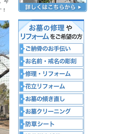
。今
す！