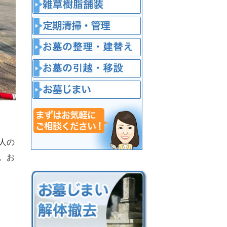
人の
。お