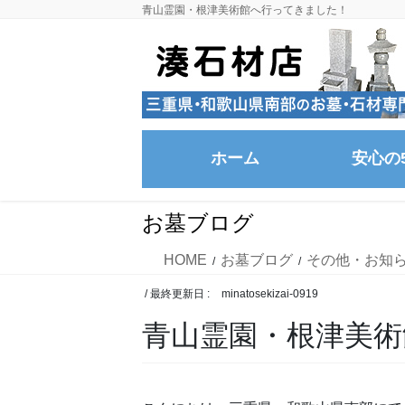
コ
ナ
青山霊園・根津美術館へ行ってきました！
ン
ビ
テ
ゲ
ン
ー
ツ
シ
に
ョ
移
ン
ホーム
安心の
動
に
移
動
お墓ブログ
HOME
お墓ブログ
その他・お知
/ 最終更新日 :
minatosekizai-0919
青山霊園・根津美