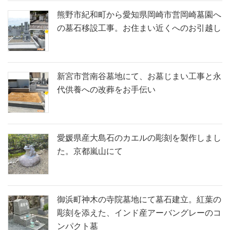
熊野市紀和町から愛知県岡崎市営岡崎墓園へ
の墓石移設工事。お住まい近くへのお引越し
新宮市営南谷墓地にて、お墓じまい工事と永
代供養への改葬をお手伝い
愛媛県産大島石のカエルの彫刻を製作しまし
た。京都嵐山にて
御浜町神木の寺院墓地にて墓石建立。紅葉の
彫刻を添えた、インド産アーバングレーのコ
ンパクト墓