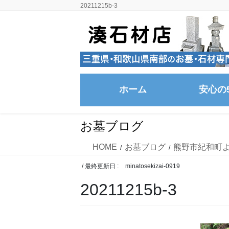
コ
ナ
20211215b-3
ン
ビ
テ
ゲ
ン
ー
ツ
シ
に
ョ
移
ン
ホーム
安心の
動
に
移
動
お墓ブログ
HOME
お墓ブログ
熊野市紀和町
/ 最終更新日 :
minatosekizai-0919
20211215b-3