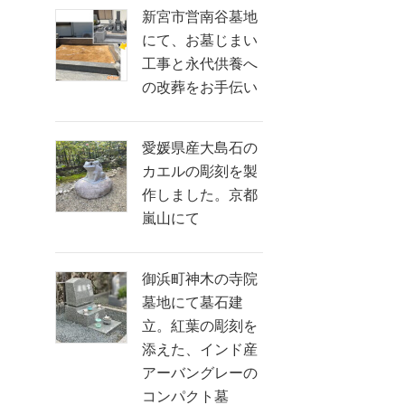
新宮市営南谷墓地
にて、お墓じまい
工事と永代供養へ
の改葬をお手伝い
愛媛県産大島石の
カエルの彫刻を製
作しました。京都
嵐山にて
御浜町神木の寺院
墓地にて墓石建
立。紅葉の彫刻を
添えた、インド産
アーバングレーの
コンパクト墓