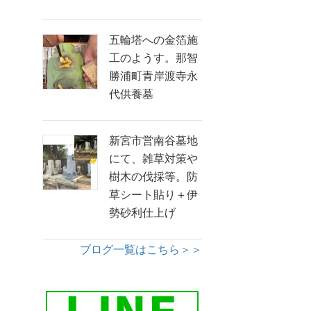
五輪塔への金箔施
工のようす。那智
勝浦町青岸渡寺永
代供養墓
新宮市営南谷墓地
にて、雑草対策や
樹木の伐採等。防
草シート貼り＋伊
勢砂利仕上げ
ブログ一覧はこちら＞＞