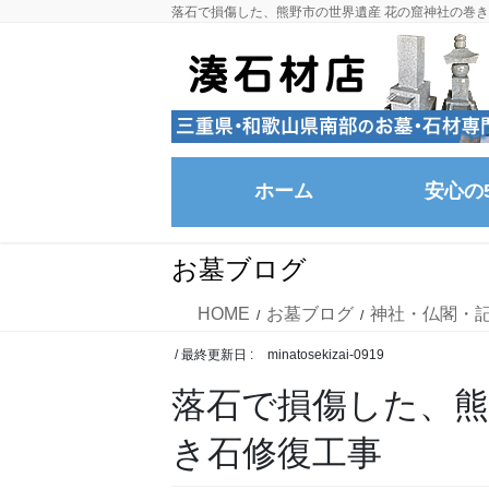
コ
ナ
落石で損傷した、熊野市の世界遺産 花の窟神社の巻
ン
ビ
テ
ゲ
ン
ー
ツ
シ
に
ョ
移
ン
ホーム
安心の
動
に
移
動
お墓ブログ
HOME
お墓ブログ
神社・仏閣・
/ 最終更新日 :
minatosekizai-0919
落石で損傷した、熊
き石修復工事