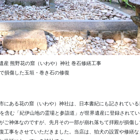
遺産 熊野花の窟（いわや）神社 巻石修繕工事
で損傷した玉垣・巻き石の修復
市にある花の窟（いわや）神社は、日本書紀にも記されている
窟を含む「紀伊山地の霊場と参詣道」が世界遺産に登録されてい
がご神体なのですが、先月その一部が崩れ落ちて拝殿が損傷し
復工事をさせていただきました。当店は、狛犬の設置や修繕な