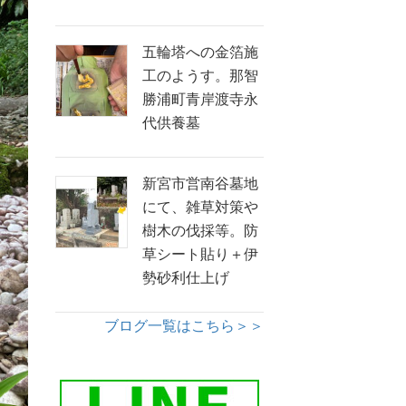
五輪塔への金箔施
工のようす。那智
勝浦町青岸渡寺永
代供養墓
新宮市営南谷墓地
にて、雑草対策や
樹木の伐採等。防
草シート貼り＋伊
勢砂利仕上げ
ブログ一覧はこちら＞＞