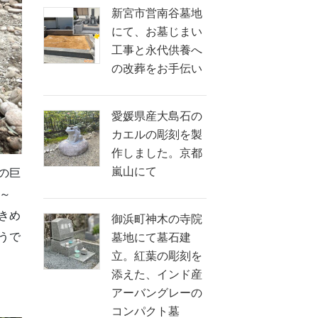
新宮市営南谷墓地
にて、お墓じまい
工事と永代供養へ
の改葬をお手伝い
愛媛県産大島石の
カエルの彫刻を製
作しました。京都
嵐山にて
の巨
～
きめ
御浜町神木の寺院
うで
墓地にて墓石建
立。紅葉の彫刻を
添えた、インド産
アーバングレーの
コンパクト墓