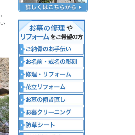
す。
介い