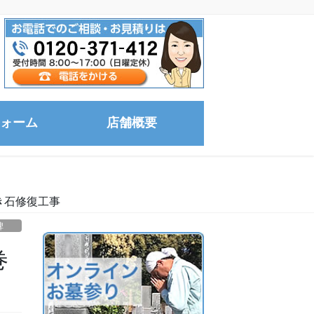
ォーム
店舗概要
き石修復工事
念碑
巻