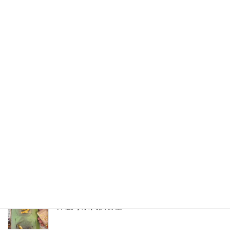
新宮市営南谷墓地にて、お墓じまい工事と永
代供養への改葬をお手伝い
愛媛県産大島石のカエルの彫刻を製作しまし
た。京都嵐山にて
御浜町神木の寺院墓地にて墓石建立。紅葉の
彫刻を添えた、インド産アーバングレーのコ
ンパクト墓
五輪塔への金箔施工のようす。那智勝浦町青
岸渡寺永代供養墓